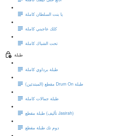
يا بنت السلطان كاملة
كلك عاجبني كاملة
تحت الشباك كاملة
طبلة
طبلة برداوي كاملة
مقطع (المبتدئين) Drum On طبلة
طبلة جمالات كاملة
طبلة مقطع (تأليف Jasirah)
دوم تك طبلة مقطع