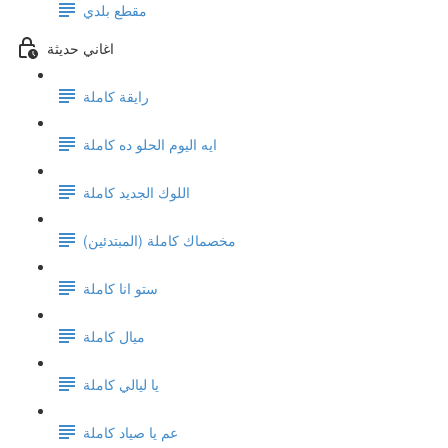
مقطع بلدي
اغاني حديثة
رايقة كاملة
ايه اليوم الحلو ده كاملة
اللوك الجديد كاملة
(مخصماك كاملة (المبتدئين
ستو انا كاملة
ميال كاملة
يا ليالي كاملة
عم يا صياد كاملة