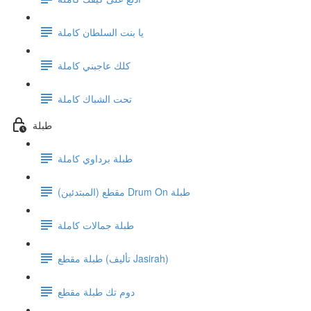
يا بنت السلطان كاملة
كلك عاجبني كاملة
تحت الشباك كاملة
طبلة
طبلة برداوي كاملة
مقطع (المبتدئين) Drum On طبلة
طبلة جمالات كاملة
طبلة مقطع (تأليف Jasirah)
دوم تك طبلة مقطع