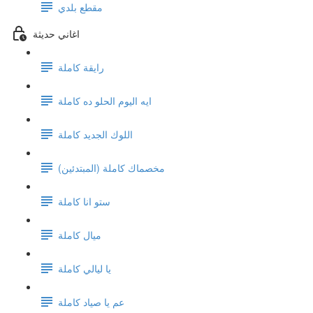
مقطع بلدي
اغاني حديثة
رايقة كاملة
ايه اليوم الحلو ده كاملة
اللوك الجديد كاملة
(مخصماك كاملة (المبتدئين
ستو انا كاملة
ميال كاملة
يا ليالي كاملة
عم يا صياد كاملة