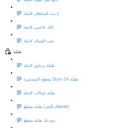
يا بنت السلطان كاملة
كلك عاجبني كاملة
تحت الشباك كاملة
طبلة
طبلة برداوي كاملة
مقطع (المبتدئين) Drum On طبلة
طبلة جمالات كاملة
طبلة مقطع (تأليف Jasirah)
دوم تك طبلة مقطع