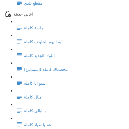
مقطع بلدي
اغاني حديثة
رايقة كاملة
ايه اليوم الحلو ده كاملة
اللوك الجديد كاملة
(مخصماك كاملة (المبتدئين
ستو انا كاملة
ميال كاملة
يا ليالي كاملة
عم يا صياد كاملة