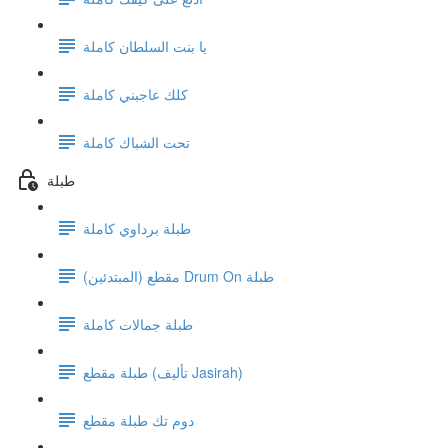
يا بنت السلطان كاملة
كلك عاجبني كاملة
تحت الشباك كاملة
طبلة
طبلة برداوي كاملة
مقطع (المبتدئين) Drum On طبلة
طبلة جمالات كاملة
طبلة مقطع (تأليف Jasirah)
دوم تك طبلة مقطع