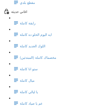
مقطع بلدي
اغاني حديثة
رايقة كاملة
ايه اليوم الحلو ده كاملة
اللوك الجديد كاملة
(مخصماك كاملة (المبتدئين
ستو انا كاملة
ميال كاملة
يا ليالي كاملة
عم يا صياد كاملة