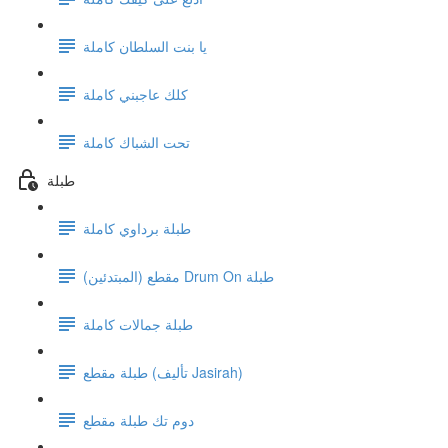
يا بنت السلطان كاملة
كلك عاجبني كاملة
تحت الشباك كاملة
طبلة
طبلة برداوي كاملة
مقطع (المبتدئين) Drum On طبلة
طبلة جمالات كاملة
طبلة مقطع (تأليف Jasirah)
دوم تك طبلة مقطع