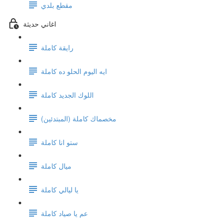
مقطع بلدي
اغاني حديثة
رايقة كاملة
ايه اليوم الحلو ده كاملة
اللوك الجديد كاملة
(مخصماك كاملة (المبتدئين
ستو انا كاملة
ميال كاملة
يا ليالي كاملة
عم يا صياد كاملة